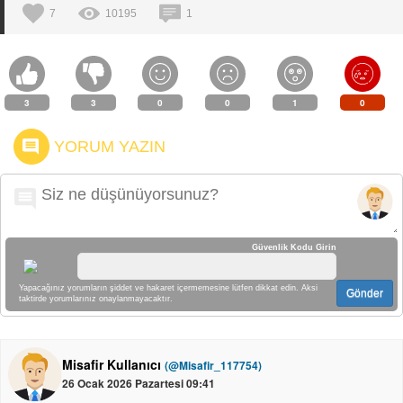
7
10195
1
3
3
0
0
1
0
YORUM YAZIN
Güvenlik Kodu Girin
Yapacağınız yorumların şiddet ve hakaret içermemesine lütfen dikkat edin. Aksi
Gönder
taktirde yorumlarınız onaylanmayacaktır.
Misafir Kullanıcı
(@Misafir_117754)
26 Ocak 2026 Pazartesi 09:41