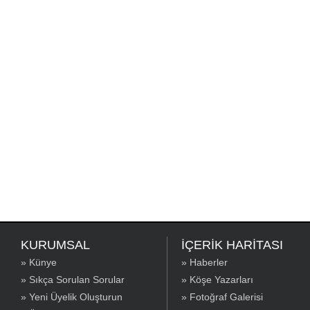
KURUMSAL
İÇERİK HARİTASI
» Künye
» Haberler
» Sıkça Sorulan Sorular
» Köşe Yazarları
» Yeni Üyelik Oluşturun
» Fotoğraf Galerisi