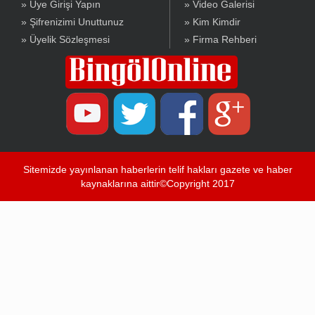
» Üye Girişi Yapın
» Video Galerisi
» Şifrenizimi Unuttunuz
» Kim Kimdir
» Üyelik Sözleşmesi
» Firma Rehberi
Sitemizde yayınlanan haberlerin telif hakları gazete ve haber
kaynaklarına aittir©Copyright 2017