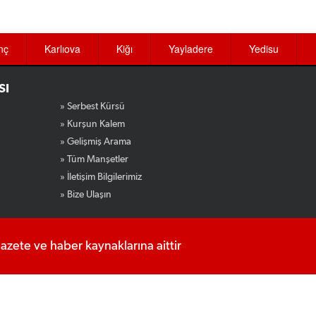
nç
Karlıova
Kiğı
Yayladere
Yedisu
SI
» Serbest Kürsü
» Kurşun Kalem
» Gelişmiş Arama
» Tüm Manşetler
» İletişim Bilgilerimiz
» Bize Ulaşın
gazete ve haber kaynaklarına aittir