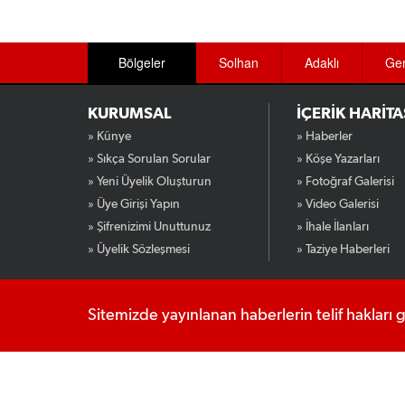
Bölgeler
Solhan
Adaklı
Ge
KURUMSAL
İÇERİK HARİTA
» Künye
» Haberler
» Sıkça Sorulan Sorular
» Köşe Yazarları
» Yeni Üyelik Oluşturun
» Fotoğraf Galerisi
» Üye Girişi Yapın
» Video Galerisi
» Şifrenizimi Unuttunuz
» İhale İlanları
» Üyelik Sözleşmesi
» Taziye Haberleri
Sitemizde yayınlanan haberlerin telif hakları 