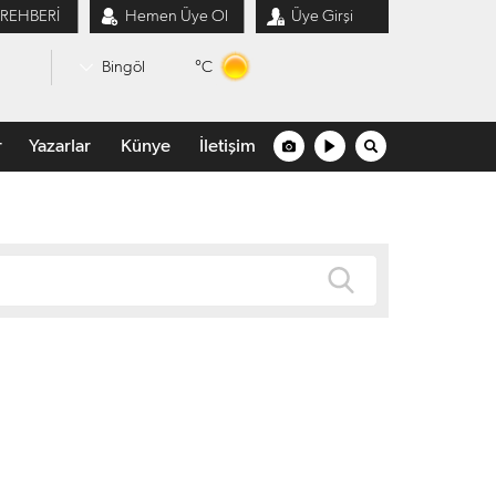
 REHBERİ
Hemen Üye Ol
Üye Girşi
°C
Bingöl
r
Yazarlar
Künye
İletişim