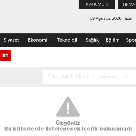
KİM KİMDİR
FİRMA
09 Ağustos 2026 Pazar
Siyaset
Ekonomi
Teknoloji
Sağlık
Eğitim
Spo
ilim
Üzgünüz
Bu kriterlerde listelenecek içerik bulunamadı