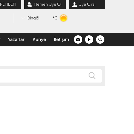
 REHBERİ
Hemen Üye Ol
Üye Girşi
°C
Bingöl
r
Yazarlar
Künye
İletişim