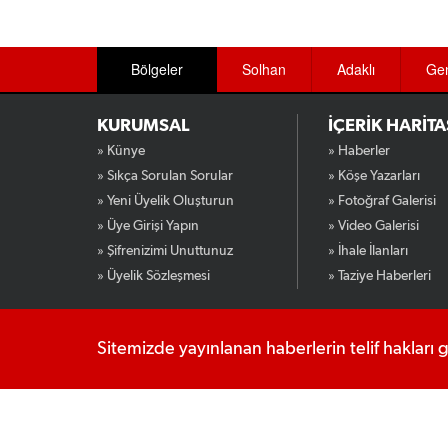
Bölgeler
Solhan
Adaklı
Ge
KURUMSAL
İÇERİK HARİTA
» Künye
» Haberler
» Sıkça Sorulan Sorular
» Köşe Yazarları
» Yeni Üyelik Oluşturun
» Fotoğraf Galerisi
» Üye Girişi Yapın
» Video Galerisi
» Şifrenizimi Unuttunuz
» İhale İlanları
» Üyelik Sözleşmesi
» Taziye Haberleri
Sitemizde yayınlanan haberlerin telif hakları 