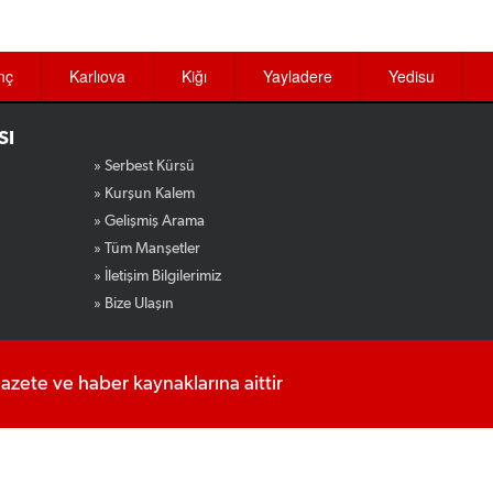
nç
Karlıova
Kiğı
Yayladere
Yedisu
SI
» Serbest Kürsü
» Kurşun Kalem
» Gelişmiş Arama
» Tüm Manşetler
» İletişim Bilgilerimiz
» Bize Ulaşın
gazete ve haber kaynaklarına aittir