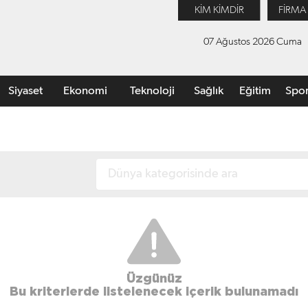
KİM KİMDİR
FİRMA
07 Ağustos 2026 Cuma
Siyaset
Ekonomi
Teknoloji
Sağlık
Eğitim
Spo
Üzgünüz
Bu kriterlerde listelenecek içerik bulunamadı