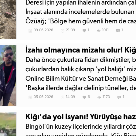
Deresi için yapılan ihalenin ardından ça
İnşaat alanında incelemelerde bulunan 
Özüağ; 'Bölge hem güvenli hem de cazi
dönüşecek' dedi.
09.06.2026
21:09
1
1011
1
İzahı olmayınca mizahı olur! Ki
Daha önce çukurlara fidan dikmiştiler, 
çukurlardan balık çıkarıp 'yol balığı' miz
Online Bilim Kültür ve Sanat Derneği Ba
'Başka illerde dağlar delinip tüneller, d
bizler halen çukursuz ve açık bir yol di
05.06.2026
14:09
6
1173
1
ilimiz için bir ayıptır!' diye sitemini payla
Kiğı'da yol isyanı! Yürüyüşe haz
Bingöl'ün kuzey ilçelerinde yıllardır ç