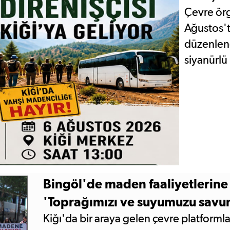
Çevre örg
Ağustos't
düzenlene
siyanürlü
Bingöl'de maden faaliyetlerine 
'Toprağımızı ve suyumuzu savu
Kiğı'da bir araya gelen çevre platformla