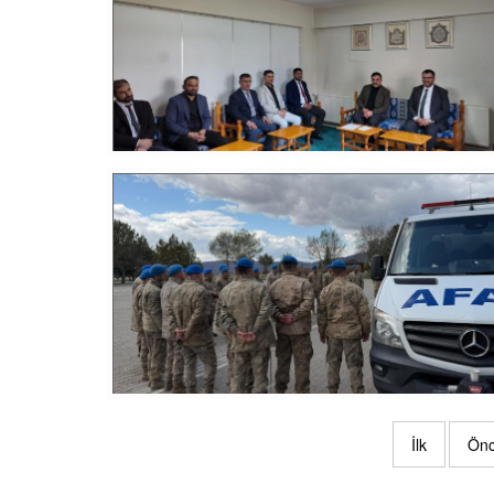
İlk
Önc