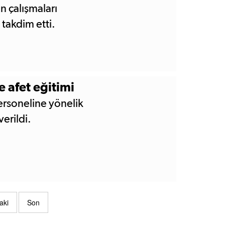
n çalışmaları
 takdim etti.
 afet eğitimi
rsoneline yönelik
erildi.
aki
Son