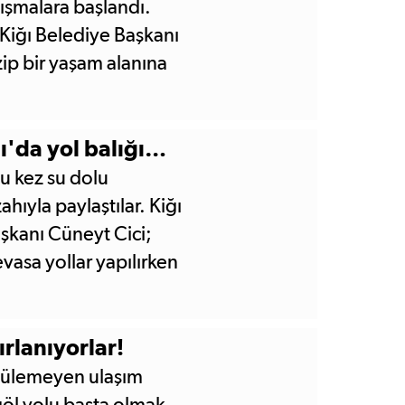
lışmalara başlandı.
Kiğı Belediye Başkanı
p bir yaşam alanına
ğı'da yol balığı…
bu kez su dolu
ahıyla paylaştılar. Kiğı
şkanı Cüneyt Cici;
evasa yollar yapılırken
ye haykırıyorsak, bu
ştı.
ırlanıyorlar!
özülemeyen ulaşım