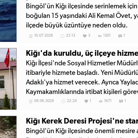
Bingöl'ün Kiğı ilçesinde serinlemek için
boğulan 15 yaşındaki Ali Kemal Övet, ya
ilçede büyük üzüntüye neden oldu.
10.07.2026
23:13
3
1301
1
Kiğı'da kuruldu, üç ilçeye hizm
Kiğı İlçesi'nde Sosyal Hizmetler Müdü
itibariyle hizmete başladı. Yeni Müdürl
Adaklı'ya hizmet verecek. Ayrıca Yayla
Kaymakamlıklarında irtibat kişileri göre
ilçelerdeki vatandaşların il merkezine 
09.06.2026
22:24
1
1671
1
kalmayacak.
Kiğı Kerek Deresi Projesi'ne star
Bingöl'ün Kiğı ilçesinde önemli mesire 