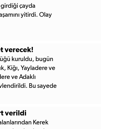
 girdiği çayda
şamını yitirdi. Olay
et verecek!
rlüğü kuruldu, bugün
ük, Kiğı, Yayladere ve
dere ve Adaklı
vlendirildi. Bu sayede
gelmesine gerek
t verildi
alanlarından Kerek