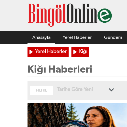
Anasayfa
Yerel Haberler
Gündem
Yerel Haberler
Kiğı
Kiğı Haberleri
Tarihe Göre Yeni
FİLTRE