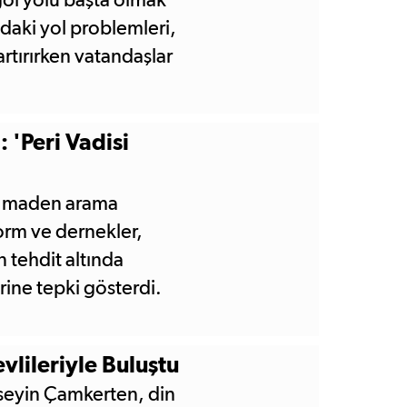
öl yolu başta olmak
daki yol problemleri,
rtırırken vatandaşlar
ığ 8. Bölge
ye hazırlanıyor.
 'Peri Vadisi
lü maden arama
form ve dernekler,
 tehdit altında
rine tepki gösterdi.
ileriyle Buluştu
seyin Çamkerten, din