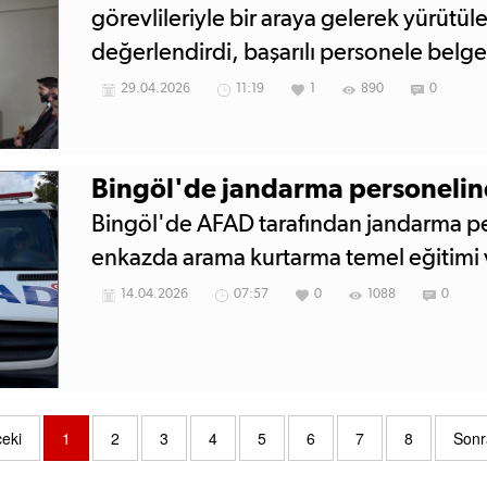
görevlileriyle bir araya gelerek yürütüle
değerlendirdi, başarılı personele belge
29.04.2026
11:19
1
890
0
Bingöl'de jandarma personeline
Bingöl'de AFAD tarafından jandarma pe
enkazda arama kurtarma temel eğitimi v
14.04.2026
07:57
0
1088
0
eki
1
2
3
4
5
6
7
8
Sonr