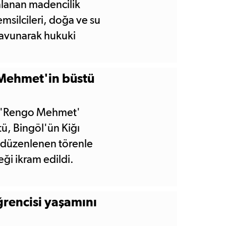
anlanan madencilik
emsilcileri, doğa ve su
savunarak hukuki
 Mehmet'in büstü
ve 'Rengo Mehmet'
ü, Bingöl'ün Kiğı
e düzenlenen törenle
eği ikram edildi.
ğrencisi yaşamını