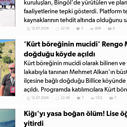
kuruluşları, Bingöl'de yürütülen ve pl
faaliyetlerine tepki gösterdi. Platform t
kaynaklarının tehdit altında olduğunu 
mücadeleyi sürdüreceklerini açıkladı.
12.07.2026
22:10
3
808
0
'Kürt böreğinin mucidi' Rengo
doğduğu köyde açıldı
Kürt böreğinin mucidi olarak bilinen 
lakabıyla tanınan Mehmet Alkan'ın büst
ilçesine bağlı doğduğu Billice köyünd
açıldı. Programda katılımcılara Kürt bör
12.07.2026
22:08
7
1312
7
Kiğı'yı yasa boğan ölüm! Lise ö
yitirdi