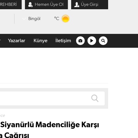
 REHBERİ
Hemen Üye Ol
Üye Girşi
°C
Bingöl
r
Yazarlar
Künye
İletişim
nce
 Siyanürlü Madenciliğe Karşı
 Çağrısı