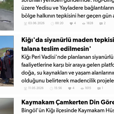
sorunları yeniden gündemde. Kiğı-Bing
üzere Yedisu ve Yayladere bağlantıların
bölge halkının tepkisini her geçen gün a
seslerini duyurmak için Karayolları Elâz
03.06.2026
00:20
4
1828
2
Müdürlüğü'ne kadar yürüyüş düzenleme
Kiğı'da siyanürlü maden tepkisi:
talana teslim edilmesin'
Kiğı Peri Vadisi'nde planlanan siyanür
faaliyetlerine karşı bir araya gelen plat
doğa, su kaynakları ve yaşam alanlarının
olduğunu belirterek madencilik projele
11.05.2026
15:56
4
1015
1
Kaymakam Çamkerten Din Görevl
Bingöl'ün Kiğı ilçesinde Kaymakam Hü