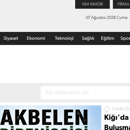
KİM KİMDİR
FİRMA
07 Ağustos 2026 Cuma
Siyaset
Ekonomi
Teknoloji
Sağlık
Eğitim
Spo
2 Hafta Ö
Kiğı'da
Buluşma