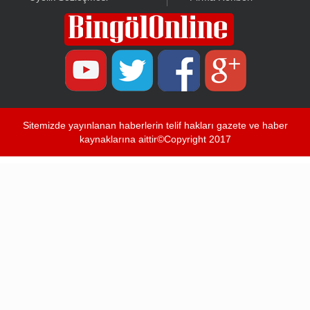
Sitemizde yayınlanan haberlerin telif hakları gazete ve haber
kaynaklarına aittir©Copyright 2017