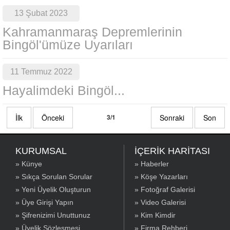
13 Şubat 2023
Kahramanmaraş Depremlerinin
Bingöl'ümüze Uyarıları
11 Temmuz 2022
Hayalimdeki Bingöl...
İlk
Önceki
3/1
Sonraki
Son
KURUMSAL
İÇERİK HARİTASI
» Künye
» Haberler
» Sıkça Sorulan Sorular
» Köşe Yazarları
» Yeni Üyelik Oluşturun
» Fotoğraf Galerisi
» Üye Girişi Yapın
» Video Galerisi
» Şifrenizimi Unuttunuz
» Kim Kimdir
» Üyelik Sözleşmesi
» Firma Rehberi