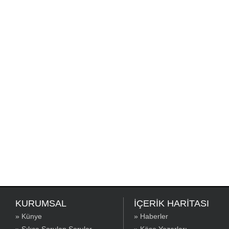
KURUMSAL
İÇERİK HARİTASI
» Künye
» Haberler