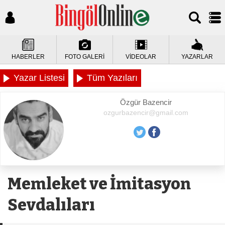
HABERLER
FOTO GALERİ
VİDEOLAR
YAZARLAR
Yazar Listesi
Tüm Yazıları
Özgür Bazencir
ozgurbazencir@gmail.com
Memleket ve İmitasyon
Sevdalıları