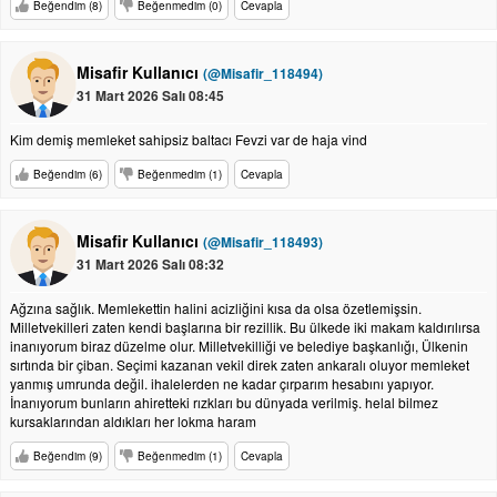
Beğendim (8)
Beğenmedim (0)
Cevapla
Misafir Kullanıcı
(@Misafir_118494)
31 Mart 2026 Salı 08:45
Kim demiş memleket sahipsiz baltacı Fevzi var de haja vind
Beğendim (6)
Beğenmedim (1)
Cevapla
Misafir Kullanıcı
(@Misafir_118493)
31 Mart 2026 Salı 08:32
Ağzına sağlık. Memlekettin halini acizliğini kısa da olsa özetlemişsin.
Milletvekilleri zaten kendi başlarına bir rezillik. Bu ülkede iki makam kaldırılırsa
inanıyorum biraz düzelme olur. Milletvekilliği ve belediye başkanlığı, Ülkenin
sırtında bir çiban. Seçimi kazanan vekil direk zaten ankaralı oluyor memleket
yanmış umrunda değil. ihalelerden ne kadar çırparım hesabını yapıyor.
İnanıyorum bunların ahiretteki rızkları bu dünyada verilmiş. helal bilmez
kursaklarından aldıkları her lokma haram
Beğendim (9)
Beğenmedim (1)
Cevapla