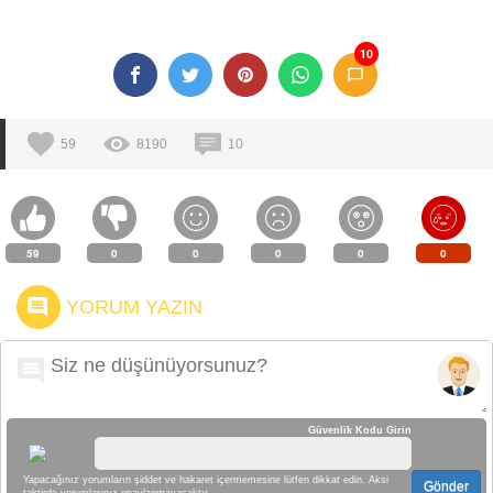
10
59
8190
10
59
0
0
0
0
0
YORUM YAZIN
Güvenlik Kodu Girin
Yapacağınız yorumların şiddet ve hakaret içermemesine lütfen dikkat edin. Aksi
Gönder