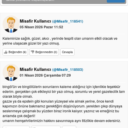
taktirde yorumlarınız onaylanmayacaktır.
Misafir Kullanıcı
(@Misafir_118541)
05 Nisan 2026 Pazar 11:52
Kaleminize sağlık. güzel, akıcı , yerinde tespiti olan umarım etkili olacak ve
yerine ulaşacak güzel bir yazı olmuş.
Beğendim (9)
Beğenmedim (0)
Cevapla
Misafir Kullanıcı
(@Misafir_118503)
01 Nisan 2026 Çarşamba 07:29
bingöl'ün ve bingöllülerin sorunlarını kaleme aldığınız için içtenlikle teşekkür
ederim. gerçekten çok etkileyici bir yazı olmuş. sorumlu ve yerel gazetecilik tam
olarak böyle olmalı.
gazze ya da epstein gibi konuları yüzeysel ele almak yerine, önce kendi
kapımızın önüne bakmamız gerektiğini düşünüyorum. yerelden çıkıp dünyaya
seslenmeye çalışmak bu yüzden biraz ironik kalıyor. yazınız ve emeğiniz bu
anlamda çok değerli!
umarım hemşehrilerimizin hakkını savunmaya aynı titizlikle devam edersiniz.