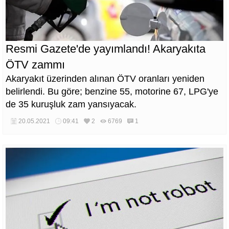
Resmi Gazete'de yayımlandı! Akaryakıta
ÖTV zammı
Akaryakıt üzerinden alınan ÖTV oranları yeniden
belirlendi. Bu göre; benzine 55, motorine 67, LPG'ye
de 35 kuruşluk zam yansıyacak.
20.05.2021
09:41
2
6769
1