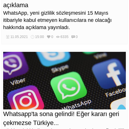
açıklama
WhatsApp, yeni gizlilik sözleşmesini 15 Mayıs
itibariyle kabul etmeyen kullanıcılara ne olacağı
hakkında açıklama yayınladı.
11.05.2021
15:00
0
6335
0
Whatsapp'ta sona gelindi! Eğer kararı geri
çekmezse Türkiye...