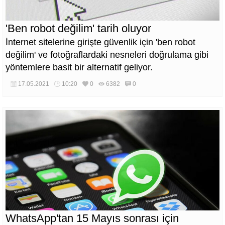
'Ben robot değilim' tarih oluyor
İnternet sitelerine girişte güvenlik için 'ben robot
değilim' ve fotoğraflardaki nesneleri doğrulama gibi
yöntemlere basit bir alternatif geliyor.
17.05.2021
10:20
0
6382
0
WhatsApp'tan 15 Mayıs sonrası için