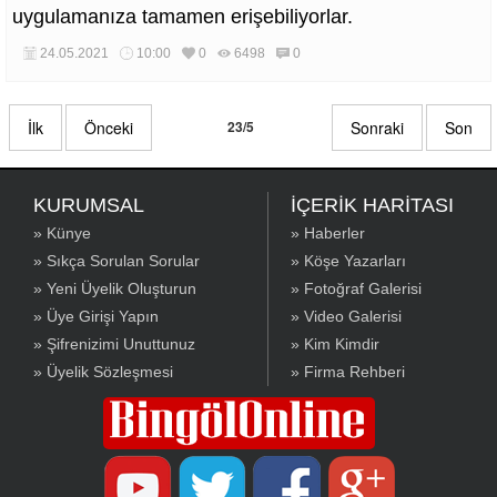
uygulamanıza tamamen erişebiliyorlar.
24.05.2021
10:00
0
6498
0
İlk
Önceki
23/5
Sonraki
Son
KURUMSAL
İÇERİK HARİTASI
» Künye
» Haberler
» Sıkça Sorulan Sorular
» Köşe Yazarları
» Yeni Üyelik Oluşturun
» Fotoğraf Galerisi
» Üye Girişi Yapın
» Video Galerisi
» Şifrenizimi Unuttunuz
» Kim Kimdir
» Üyelik Sözleşmesi
» Firma Rehberi