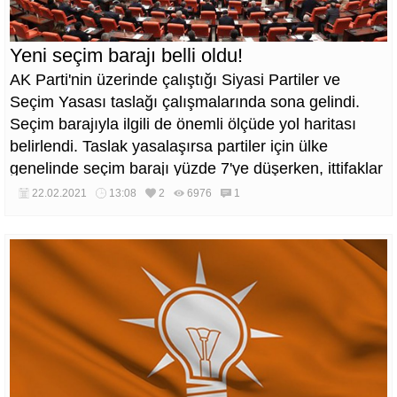
Yeni seçim barajı belli oldu!
AK Parti'nin üzerinde çalıştığı Siyasi Partiler ve
Seçim Yasası taslağı çalışmalarında sona gelindi.
Seçim barajıyla ilgili de önemli ölçüde yol haritası
belirlendi. Taslak yasalaşırsa partiler için ülke
genelinde seçim barajı yüzde 7'ye düşerken, ittifaklar
için seçim barajı yüzde 14'e yükselecek.
22.02.2021
13:08
2
6976
1