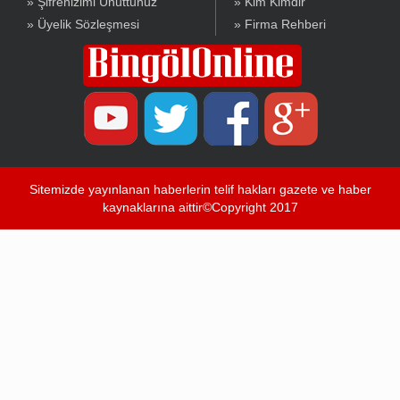
» Şifrenizimi Unuttunuz
» Kim Kimdir
» Üyelik Sözleşmesi
» Firma Rehberi
Sitemizde yayınlanan haberlerin telif hakları gazete ve haber
kaynaklarına aittir©Copyright 2017