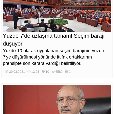
Yüzde 7'de uzlaşma tamam! Seçim barajı
düşüyor
Yüzde 10 olarak uygulanan seçim barajının yüzde
7'ye düşürülmesi yönünde ittifak ortaklarının
prensipte son karara vardığı belirtiliyor.
30.03.2021
13:05
10
6589
1