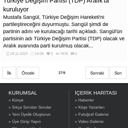
Türkiye Değişim Partisi (TDP) Aralık'ta
kuruluyor
Mustafa Sarıgül, Türkiye Değişim Hareketi'ni
partileştireceğini duyurmuştu. Sarıgül şimdi de
partinin adını ve kurulacağı tarihi açıkladı. Sarıgül'ün
partisinin adı Türkiye Değişim Partisi (TDP) olacak ve
Aralık ayanında parti kurulmuş olacak...
29.11.2020
14:09
3
7878
2
İlk
Önceki
27/9
Sonraki
Son
KURUMSAL
İÇERİK HARİTASI
» Künye
» Haberler
» Sıkça Sorulan Sorular
» Köşe Yazarları
» Yeni Üyelik Oluşturun
» Fotoğraf Galerisi
» Üye Girişi Yapın
» Video Galerisi