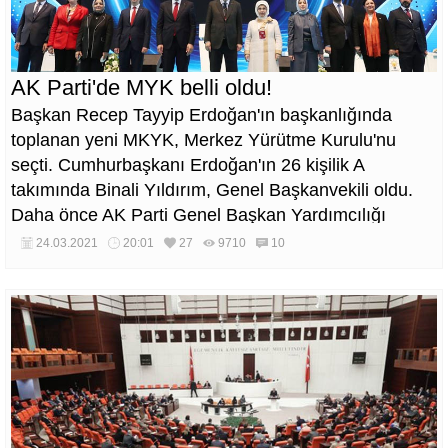
AK Parti'de MYK belli oldu!
Başkan Recep Tayyip Erdoğan'ın başkanlığında
toplanan yeni MKYK, Merkez Yürütme Kurulu'nu
seçti. Cumhurbaşkanı Erdoğan'ın 26 kişilik A
takımında Binali Yıldırım, Genel Başkanvekili oldu.
Daha önce AK Parti Genel Başkan Yardımcılığı
görevini üstlenen Mahir Ünal ise TBMM Grup
24.03.2021
20:01
27
9710
10
Başkanvekili görevini yürütecek.