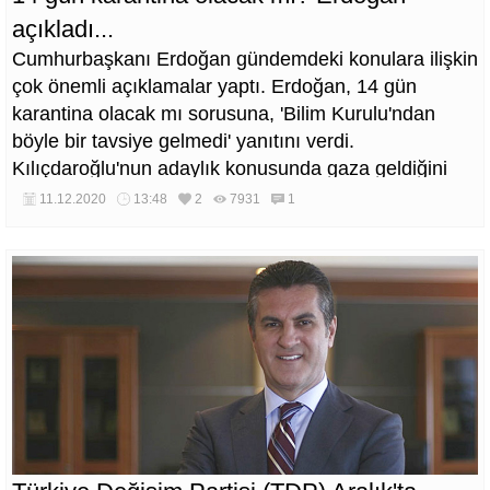
açıkladı...
Cumhurbaşkanı Erdoğan gündemdeki konulara ilişkin
çok önemli açıklamalar yaptı. Erdoğan, 14 gün
karantina olacak mı sorusuna, 'Bilim Kurulu'ndan
böyle bir tavsiye gelmedi' yanıtını verdi.
Kılıçdaroğlu'nun adaylık konusunda gaza geldiğini
belirten Cumhurbaşkanı, 'Gazı hayırlı olsun' dedi.
11.12.2020
13:48
2
7931
1
Erdoğan, ABD'nin yaptırım uygulama ihtimaline ilişkin
de önemli ifadeler kullandı.