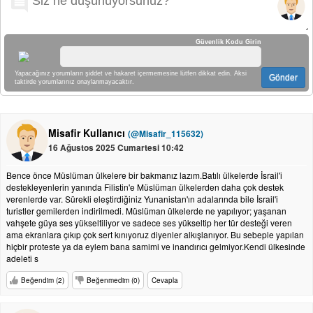
Güvenlik Kodu Girin
Yapacağınız yorumların şiddet ve hakaret içermemesine lütfen dikkat edin. Aksi
Gönder
taktirde yorumlarınız onaylanmayacaktır.
Misafir Kullanıcı
(@Misafir_115632)
16 Ağustos 2025 Cumartesi 10:42
Bence önce Müslüman ülkelere bir bakmanız lazım.Batılı ülkelerde İsrail'i
destekleyenlerin yanında Filistin'e Müslüman ülkelerden daha çok destek
verenlerde var. Sürekli eleştirdiğiniz Yunanistan'ın adalarında bile İsrail'i
turistler gemilerden indirilmedi. Müslüman ülkelerde ne yapılıyor; yaşanan
vahşete güya ses yükseltiliyor ve sadece ses yükseltip her tür desteği veren
ama ekranlara çıkıp çok sert kınıyoruz diyenler alkışlanıyor. Bu sebeple yapılan
hiçbir proteste ya da eylem bana samimi ve inandırıcı gelmiyor.Kendi ülkesinde
adeleti s
Beğendim (2)
Beğenmedim (0)
Cevapla