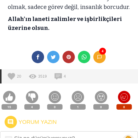
olmak, sadece görev değil, insanlık borcudur.
Allah'ın laneti zalimler ve işbirlikçileri
üzerine olsun.
4
20
3519
4
15
4
0
1
0
0
YORUM YAZIN