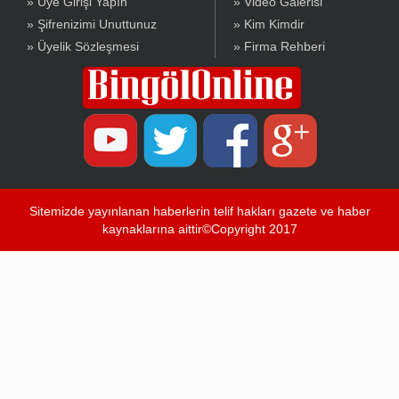
» Üye Girişi Yapın
» Video Galerisi
» Şifrenizimi Unuttunuz
» Kim Kimdir
» Üyelik Sözleşmesi
» Firma Rehberi
Sitemizde yayınlanan haberlerin telif hakları gazete ve haber
kaynaklarına aittir©Copyright 2017