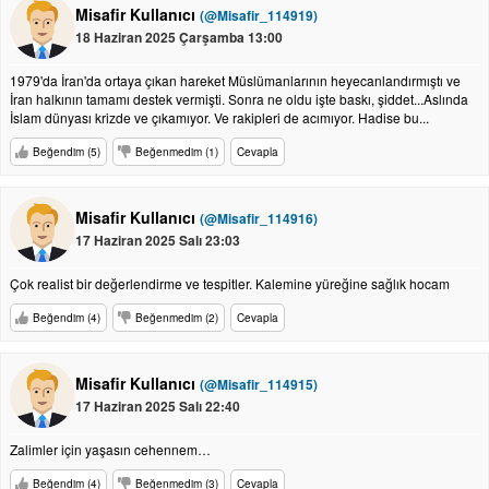
Misafir Kullanıcı
(@Misafir_114919)
18 Haziran 2025 Çarşamba 13:00
1979'da İran'da ortaya çıkan hareket Müslümanlarının heyecanlandırmıştı ve
İran halkının tamamı destek vermişti. Sonra ne oldu işte baskı, şiddet...Aslında
İslam dünyası krizde ve çıkamıyor. Ve rakipleri de acımıyor. Hadise bu...
Beğendim (5)
Beğenmedim (1)
Cevapla
Misafir Kullanıcı
(@Misafir_114916)
17 Haziran 2025 Salı 23:03
Çok realist bir değerlendirme ve tespitler. Kalemine yüreğine sağlık hocam
Beğendim (4)
Beğenmedim (2)
Cevapla
Misafir Kullanıcı
(@Misafir_114915)
17 Haziran 2025 Salı 22:40
Zalimler için yaşasın cehennem…
Beğendim (4)
Beğenmedim (3)
Cevapla