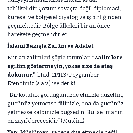
dünyayı istikrarsızlaştıracak kadar
tehlikelidir. Çözüm savaşta değil diplomasi,
küresel ve bölgesel diyalog ve iş birliğinden
geçmektedir. Bölge ülkeleri bir an önce
harekete geçmelidirler.
İslami Bakışla Zulüm ve Adalet
Kur'an zalimleri şöyle tanımlar:
“Zalimlere
eğilim göstermeyin, yoksa size de ateş
dokunur.”
(Hud, 11/113) Peygamber
Efendimiz (s.a.v.) ise der ki:
“Bir kötülük gördüğünüzde elinizle düzeltin,
gücünüz yetmezse dilinizle, ona da gücünüz
yetmezse kalbinizle buğzedin. Bu ise imanın
en zayıf derecesidir.” (Müslim)
Yani Müslüman, sadece dua etmekle değil;