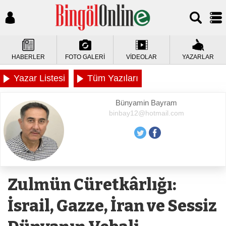
HABERLER
FOTO GALERİ
VİDEOLAR
YAZARLAR
Yazar Listesi
Tüm Yazıları
Bünyamin Bayram
binbay12@hotmail.com
Zulmün Cüretkârlığı:
İsrail, Gazze, İran ve Sessiz