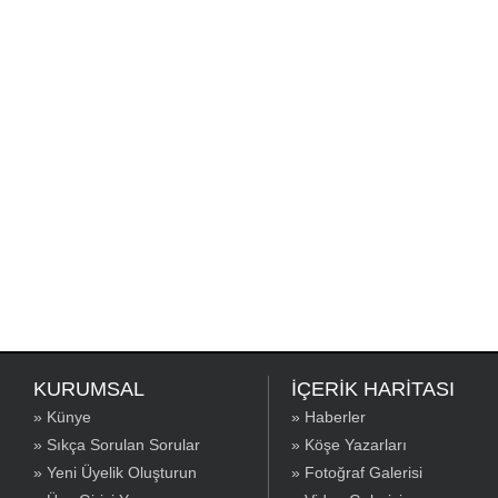
KURUMSAL
İÇERİK HARİTASI
» Künye
» Haberler
» Sıkça Sorulan Sorular
» Köşe Yazarları
» Yeni Üyelik Oluşturun
» Fotoğraf Galerisi