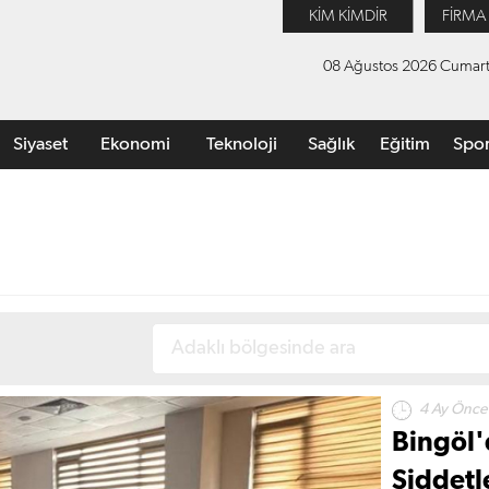
KİM KİMDİR
FİRMA
08 Ağustos 2026 Cumart
Siyaset
Ekonomi
Teknoloji
Sağlık
Eğitim
Spo
4 Ay Önce
Bingöl'
Şiddetl