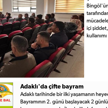
Bingöl'ün
tarafında
mücadele 
içi şidde
kullanımı
Adaklı'da çifte bayram
Adaklı tarihinde bir ilki yaşamanın hey
Bayramının 2. günü başlayacak 2 günlük 