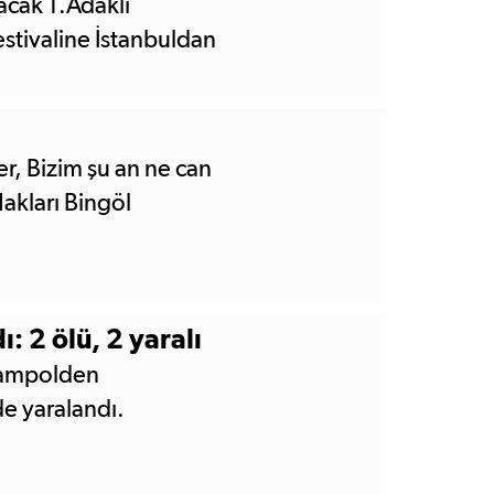
acak 1.Adaklı
tivaline İstanbuldan
, Bizim şu an ne can
Hakları Bingöl
 2 ölü, 2 yaralı
arampolden
de yaralandı.