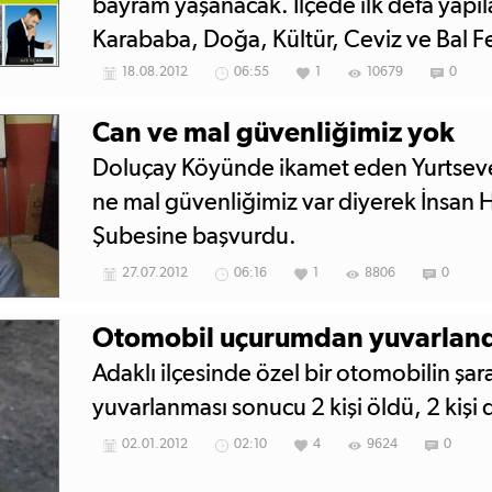
bayram yaşanacak. İlçede ilk defa yapıl
Karababa, Doğa, Kültür, Ceviz ve Bal Fes
çok sayıda katılımcı bekleniyor.
18.08.2012
06:55
1
10679
0
Can ve mal güvenliğimiz yok
Doluçay Köyünde ikamet eden Yurtsever
ne mal güvenliğimiz var diyerek İnsan 
Şubesine başvurdu.
27.07.2012
06:16
1
8806
0
Otomobil uçurumdan yuvarlandı:
Adaklı ilçesinde özel bir otomobilin ş
yuvarlanması sonucu 2 kişi öldü, 2 kişi 
02.01.2012
02:10
4
9624
0