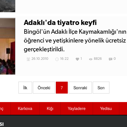
Adaklı'da tiyatro keyfi
Bingöl'ün Adaklı İlçe Kaymakamlığı'nın
öğrenci ve yetişkinlere yönelik ücretsiz
gerçekleştirildi.
26.10.2010
16:22
1
8826
0
İlk
Önceki
7
Sonraki
Son
nç
Karlıova
Kiğı
Yayladere
Yedisu
SI