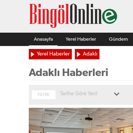
Anasayfa
Yerel Haberler
Gündem
Yerel Haberler
Adaklı
Adaklı Haberleri
Tarihe Göre Yeni
FİLTRE