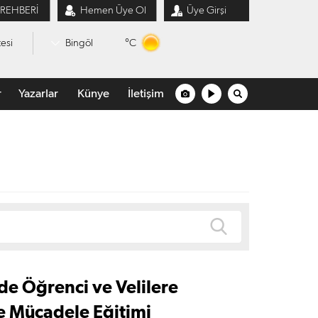
 REHBERİ
Hemen Üye Ol
Üye Girşi
°C
esi
Bingöl
r
Yazarlar
Künye
İletişim
de Öğrenci ve Velilere
e Mücadele Eğitimi