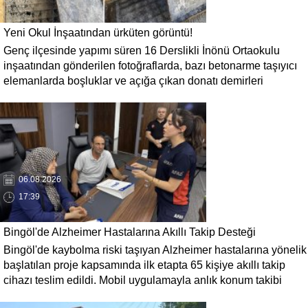
Yeni Okul İnşaatından ürküten görüntü!
Genç ilçesinde yapımı süren 16 Derslikli İnönü Ortaokulu
inşaatından gönderilen fotoğraflarda, bazı betonarme taşıyıcı
elemanlarda boşluklar ve açığa çıkan donatı demirleri
görülüyor. Görüntüler, yapı kalitesine ilişkin soru işaretleri
oluştururken, yetkili kurumların teknik inceleme yapması
çağrısı yapıldı.
06.08.2026
17:39
Bingöl'de Alzheimer Hastalarına Akıllı Takip Desteği
Bingöl'de kaybolma riski taşıyan Alzheimer hastalarına yönelik
başlatılan proje kapsamında ilk etapta 65 kişiye akıllı takip
cihazı teslim edildi. Mobil uygulamayla anlık konum takibi
yapılabilecek cihazların, olası kayıp vakalarında hastalara