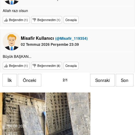
Allah razı olsun
Beğendim (1)
Beğenmedim (1)
Cevapla
Misafir Kullanıcı
(@Misafir_119354)
02 Temmuz 2026 Perşembe 23:39
Büyük BAŞKAN...
Beğendim (1)
Beğenmedim (8)
Cevapla
İlk
Önceki
2/1
Sonraki
Son
06.08.2026
18:03