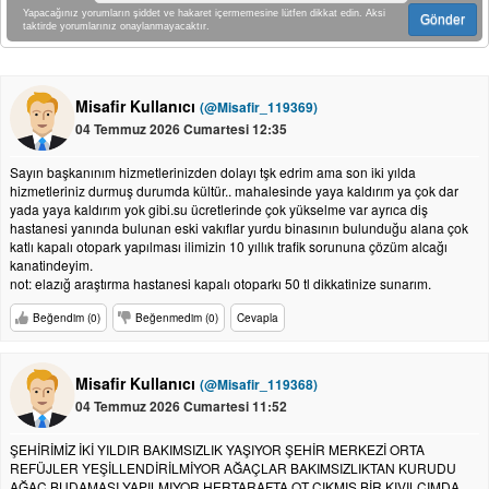
Yapacağınız yorumların şiddet ve hakaret içermemesine lütfen dikkat edin. Aksi
Gönder
taktirde yorumlarınız onaylanmayacaktır.
Misafir Kullanıcı
(@Misafir_119369)
04 Temmuz 2026 Cumartesi 12:35
Sayın başkanınım hizmetlerinizden dolayı tşk edrim ama son iki yılda
hizmetleriniz durmuş durumda kültür.. mahalesinde yaya kaldırım ya çok dar
yada yaya kaldırım yok gibi.su ücretlerinde çok yükselme var ayrıca diş
hastanesi yanında bulunan eski vakıflar yurdu binasının bulunduğu alana çok
katlı kapalı otopark yapılması ilimizin 10 yıllık trafik sorununa çözüm alcağı
kanatindeyim.
not: elazığ araştırma hastanesi kapalı otoparkı 50 tl dikkatinize sunarım.
Beğendim (0)
Beğenmedim (0)
Cevapla
Misafir Kullanıcı
(@Misafir_119368)
04 Temmuz 2026 Cumartesi 11:52
ŞEHİRİMİZ İKİ YILDIR BAKIMSIZLIK YAŞIYOR ŞEHİR MERKEZİ ORTA
REFÜJLER YEŞİLLENDİRİLMİYOR AĞAÇLAR BAKIMSIZLIKTAN KURUDU
AĞAÇ BUDAMASI YAPILMIYOR HERTARAFTA OT ÇIKMIŞ BİR KIVILCIMDA