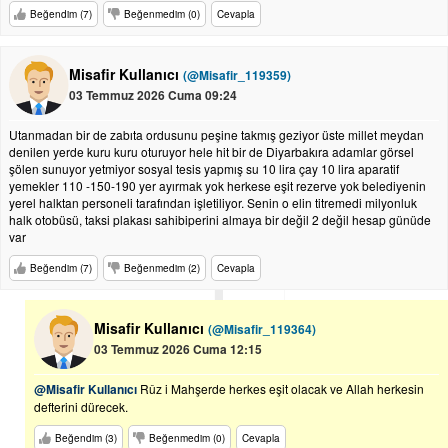
Beğendim (7)
Beğenmedim (0)
Cevapla
Misafir Kullanıcı
(@Misafir_119359)
03 Temmuz 2026 Cuma 09:24
Utanmadan bir de zabıta ordusunu peşine takmış geziyor üste millet meydan
denilen yerde kuru kuru oturuyor hele hit bir de Diyarbakıra adamlar görsel
şölen sunuyor yetmiyor sosyal tesis yapmış su 10 lira çay 10 lira aparatif
yemekler 110 -150-190 yer ayırmak yok herkese eşit rezerve yok belediyenin
yerel halktan personeli tarafından işletiliyor. Senin o elin titremedi milyonluk
halk otobüsü, taksi plakası sahibiperini almaya bir değil 2 değil hesap günüde
var
Beğendim (7)
Beğenmedim (2)
Cevapla
Misafir Kullanıcı
(@Misafir_119364)
03 Temmuz 2026 Cuma 12:15
@Misafir Kullanıcı
Rûz i Mahşerde herkes eşit olacak ve Allah herkesin
defterini dürecek.
Beğendim (3)
Beğenmedim (0)
Cevapla