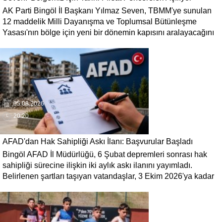
AK Parti Bingöl İl Başkanı Yılmaz Seven, TBMM'ye sunulan
12 maddelik Milli Dayanışma ve Toplumsal Bütünleşme
Yasası'nın bölge için yeni bir dönemin kapısını aralayacağını
söyledi. Seven, 'Terörün gölgesinde kaybedilen yılların
ardından bölgemizin üretim, yatırım ve istihdam potansiyelinin
yeniden canlanacağına inanıyoruz' dedi.
05.08.2026
20:20
AFAD'dan Hak Sahipliği Askı İlanı: Başvurular Başladı
Bingöl AFAD İl Müdürlüğü, 6 Şubat depremleri sonrası hak
sahipliği sürecine ilişkin iki aylık askı ilanını yayımladı.
Belirlenen şartları taşıyan vatandaşlar, 3 Ekim 2026'ya kadar
gerekli belgelerle başvuruda bulunabilecek.