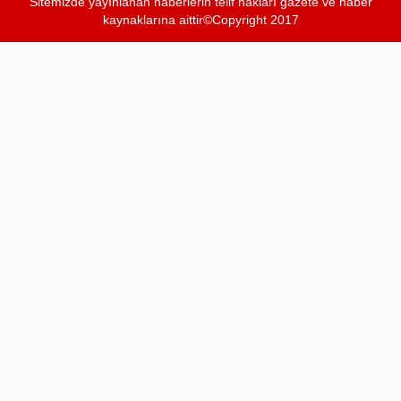
Sitemizde yayınlanan haberlerin telif hakları gazete ve haber
kaynaklarına aittir©Copyright 2017