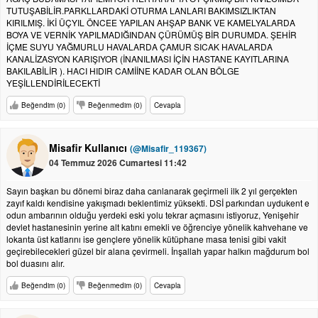
TUTUŞABİLİR.PARKLLARDAKİ OTURMA LANLARI BAKIMSIZLIKTAN
KIRILMIŞ. İKİ ÜÇYIL ÖNCEE YAPILAN AHŞAP BANK VE KAMELYALARDA
BOYA VE VERNİK YAPILMADIĞINDAN ÇÜRÜMÜŞ BİR DURUMDA. ŞEHİR
İÇME SUYU YAĞMURLU HAVALARDA ÇAMUR SICAK HAVALARDA
KANALİZASYON KARIŞIYOR (İNANILMASI İÇİN HASTANE KAYITLARINA
BAKILABİLİR ). HACI HIDIR CAMİİNE KADAR OLAN BÖLGE
YEŞİLLENDİRİLECEKTİ
Beğendim (0)
Beğenmedim (0)
Cevapla
Misafir Kullanıcı
(@Misafir_119367)
04 Temmuz 2026 Cumartesi 11:42
Sayın başkan bu dönemi biraz daha canlanarak geçirmeli ilk 2 yıl gerçekten
zayıf kaldı kendisine yakışmadı beklentimiz yüksekti. DSİ parkından uydukent e
odun ambarının olduğu yerdeki eski yolu tekrar açmasını istiyoruz, Yenişehir
devlet hastanesinin yerine alt katını emekli ve öğrenciye yönelik kahvehane ve
lokanta üst katlarını ise gençlere yönelik kütüphane masa tenisi gibi vakit
geçirebilecekleri güzel bir alana çevirmeli. İnşallah yapar halkın mağdurum bol
bol duasını alır.
Beğendim (0)
Beğenmedim (0)
Cevapla