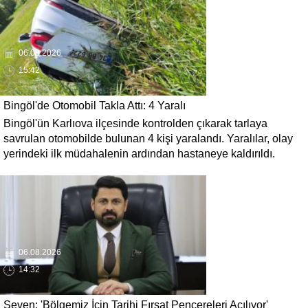
06.08.2026
15:42
Bingöl'de Otomobil Takla Attı: 4 Yaralı
Bingöl'ün Karlıova ilçesinde kontrolden çıkarak tarlaya
savrulan otomobilde bulunan 4 kişi yaralandı. Yaralılar, olay
yerindeki ilk müdahalenin ardından hastaneye kaldırıldı.
06.08.2026
14:32
Seven: 'Bölgemiz İçin Tarihi Fırsat Pencereleri Açılıyor'