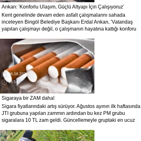
Arıkan: 'Konforlu Ulaşım, Güçlü Altyapı İçin Çalışıyoruz'
Kent genelinde devam eden asfalt çalışmalarını sahada
inceleyen Bingöl Belediye Başkanı Erdal Arıkan, 'Vatandaş
yapılan çalışmayı değil, o çalışmanın hayatına kattığı konforu
hatırlar' diyerek, ulaşım yatırımlarında kalıcı ve güvenli
çözümleri öncelediklerini söyledi. Arıkan, bu sezon yaklaşık 40
bin ton asfalt serimi gerçekleştirileceğini belirtti.
06.08.2026
16:54
Sigaraya bir ZAM daha!
Sigara fiyatlarındaki artış sürüyor. Ağustos ayının ilk haftasında
JTI grubuna yapılan zammın ardından bu kez PM grubu
sigaralara 10 TL zam geldi. Güncellemeyle gruptaki en ucuz
sigara 120 TL, en pahalı sigara ise 140 TL'ye yükseldi.