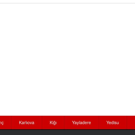
nç
Karlıova
Kiğı
Yayladere
Yedisu