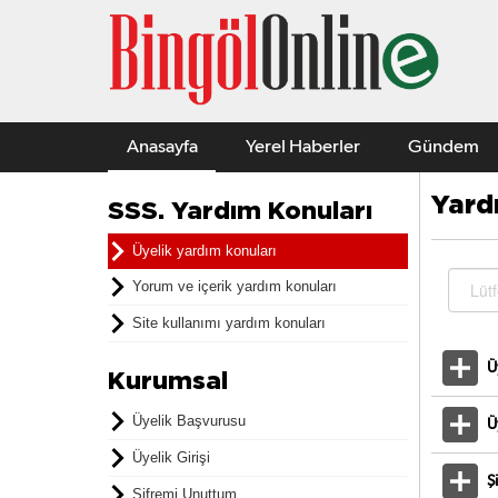
Anasayfa
Yerel Haberler
Gündem
Yard
SSS. Yardım Konuları
Üyelik yardım konuları
Yorum ve içerik yardım konuları
Site kullanımı yardım konuları
Ü
Kurumsal
Üyelik Başvurusu
Ü
Üyelik Girişi
Ş
Şifremi Unuttum