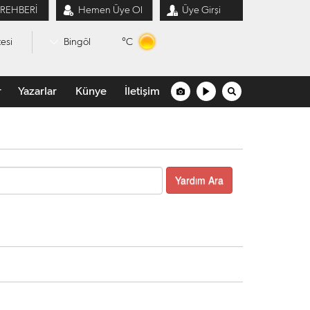
 REHBERİ
Hemen Üye Ol
Üye Girşi
°C
esi
Bingöl
r
Yazarlar
Künye
İletişim
Yardım Ara