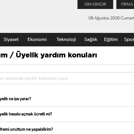
KİM KİMDİR
FİRMA
08 Ağustos 2026 Cumart
Siyaset
Ekonomi
Teknoloji
Sağlık
Eğitim
Spo
ım / Üyelik yardım konuları
yelik ne işe yarar?
yelik hesabı açmak ücretli mi?
ifremi unuttum ne yapabilirim?