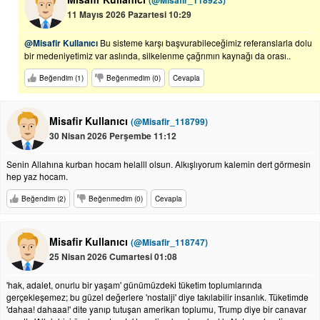
(@Misafir_118923)
11 Mayıs 2026 Pazartesi 10:29
@Misafir Kullanıcı
Bu sisteme karşı başvurabileceğimiz referanslarla dolu
bir medeniyetimiz var aslında, silkelenme çağrımın kaynağı da orası..
Beğendim (1)
Beğenmedim (0)
Cevapla
Misafir Kullanıcı
(@Misafir_118799)
30 Nisan 2026 Perşembe 11:12
Senin Allahına kurban hocam helalll olsun. Alkışlıyorum kalemin dert görmesin
hep yaz hocam.
Beğendim (2)
Beğenmedim (0)
Cevapla
Misafir Kullanıcı
(@Misafir_118747)
25 Nisan 2026 Cumartesi 01:08
'hak, adalet, onurlu bir yaşam' günümüzdeki tüketim toplumlarında
gerçekleşemez; bu güzel değerlere 'nostalji' diye takılabilir insanlık. Tüketimde
'dahaa! dahaaa!' dite yanıp tutuşan amerikan toplumu, Trump diye bir canavar