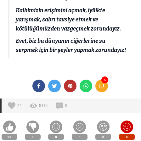
Kalbimizin erişimini açmak, iyilikte
yarışmak, sabrı tavsiye etmek ve
kötülüğümüzden vazgeçmek zorundayız.
Evet, biz bu dünyanın ciğerlerine su
serpmek için bir şeyler yapmak zorundayız!
5
22
5174
5
22
0
0
0
0
0