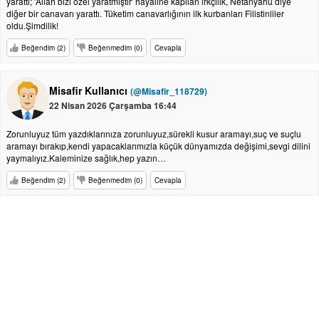
yarattı; 'Allah bizi özel yaratmıştır' hayaline kapılan ırkçılık, Netanyahu diye
diğer bir canavarı yarattı. Tüketim canavarlığının ilk kurbanları Filistinliler
oldu.Şimdilik!
Beğendim (2)
Beğenmedim (0)
Cevapla
Misafir Kullanıcı
(@Misafir_118729)
22 Nisan 2026 Çarşamba 16:44
Zorunluyuz tüm yazdıklarınıza zorunluyuz,sürekli kusur aramayı,suç ve suçlu
aramayı bırakıp,kendi yapacaklarımızla küçük dünyamızda değişimi,sevgi dilini
yaymalıyız.Kaleminize sağlık,hep yazın…
Beğendim (2)
Beğenmedim (0)
Cevapla