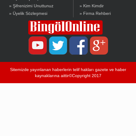
» Şifrenizimi Unuttunuz
» Kim Kimdir
» Üyelik Sözleşmesi
» Firma Rehberi
Sitemizde yayınlanan haberlerin telif hakları gazete ve haber
kaynaklarına aittir©Copyright 2017