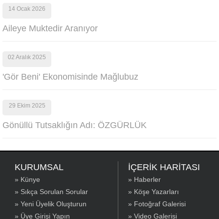
14 Ocak 2026
Aileye Muktedir Aranıyor
02 Aralık 2025
'Gör Beni' Ekonomisinde Mağlubuz
29 Ekim 2025
Gönüllü Tutsaklığın Adı: ÖZGÜRLÜK
KURUMSAL
İÇERİK HARİTASI
» Künye
» Haberler
» Sıkça Sorulan Sorular
» Köşe Yazarları
» Yeni Üyelik Oluşturun
» Fotoğraf Galerisi
» Üye Girişi Yapın
» Video Galerisi