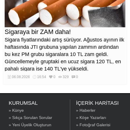
Sigaraya bir ZAM daha!
Sigara fiyatlarındaki artış sürüyor. Ağustos ayının ilk
haftasında JTI grubuna yapılan zammın ardından
bu kez PM grubu sigaralara 10 TL zam geldi.
Güncellemeyle gruptaki en ucuz sigara 120 TL, en
pahalı sigara ise 140 TL'ye yükseldi.
06.08.2026
16:54
0
329
0
KURUMSAL
İÇERİK HARİTASI
» Künye
» Haberler
» Sıkça Sorulan Sorular
» Köşe Yazarları
» Yeni Üyelik Oluşturun
» Fotoğraf Galerisi