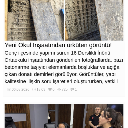
Yeni Okul İnşaatından ürküten görüntü!
Genç ilçesinde yapımı süren 16 Derslikli İnönü
Ortaokulu inşaatından gönderilen fotoğraflarda, bazı
betonarme taşıyıcı elemanlarda boşluklar ve açığa
çıkan donatı demirleri görülüyor. Görüntüler, yapı
kalitesine ilişkin soru işaretleri oluştururken, yetkili
kurumların teknik inceleme yapması çağrısı yapıldı.
06.08.2026
18:03
0
725
1