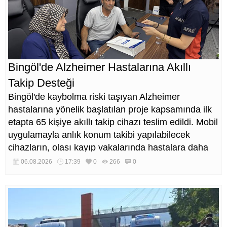
Bingöl'de Alzheimer Hastalarına Akıllı
Takip Desteği
Bingöl'de kaybolma riski taşıyan Alzheimer
hastalarına yönelik başlatılan proje kapsamında ilk
etapta 65 kişiye akıllı takip cihazı teslim edildi. Mobil
uygulamayla anlık konum takibi yapılabilecek
cihazların, olası kayıp vakalarında hastalara daha
kısa sürede ulaşılmasını sağlaması hedefleniyor.
06.08.2026
17:39
0
266
0