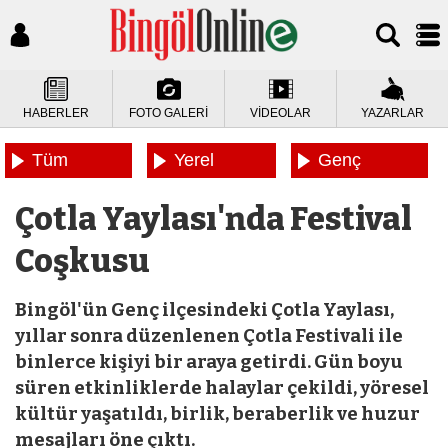
HABERLER
FOTO GALERİ
VİDEOLAR
YAZARLAR
Tüm
Yerel
Genç
Haberler
Haberler
Haberleri
Çotla Yaylası'nda Festival
Coşkusu
Bingöl'ün Genç ilçesindeki Çotla Yaylası,
yıllar sonra düzenlenen Çotla Festivali ile
binlerce kişiyi bir araya getirdi. Gün boyu
süren etkinliklerde halaylar çekildi, yöresel
kültür yaşatıldı, birlik, beraberlik ve huzur
mesajları öne çıktı.