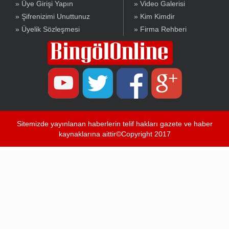
» Üye Girişi Yapın
» Video Galerisi
» Şifrenizimi Unuttunuz
» Kim Kimdir
» Üyelik Sözleşmesi
» Firma Rehberi
Sitemizde yayınlanan haberlerin telif hakları gazete ve haber
kaynaklarına aittir©Copyright 2017