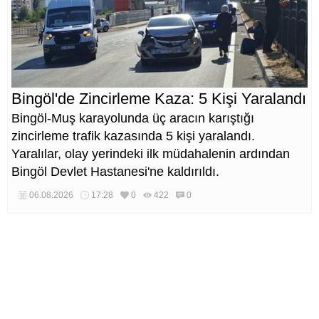
Bingöl'de Zincirleme Kaza: 5 Kişi Yaralandı
Bingöl-Muş karayolunda üç aracın karıştığı
zincirleme trafik kazasında 5 kişi yaralandı.
Yaralılar, olay yerindeki ilk müdahalenin ardından
Bingöl Devlet Hastanesi'ne kaldırıldı.
06.08.2026
17:28
0
422
0