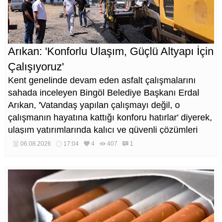
Arıkan: 'Konforlu Ulaşım, Güçlü Altyapı İçin
Çalışıyoruz'
Kent genelinde devam eden asfalt çalışmalarını
sahada inceleyen Bingöl Belediye Başkanı Erdal
Arıkan, 'Vatandaş yapılan çalışmayı değil, o
çalışmanın hayatına kattığı konforu hatırlar' diyerek,
ulaşım yatırımlarında kalıcı ve güvenli çözümleri
öncelediklerini söyledi. Arıkan, bu sezon yaklaşık 40
06.08.2026
17:04
4
407
1
bin ton asfalt serimi gerçekleştirileceğini belirtti.