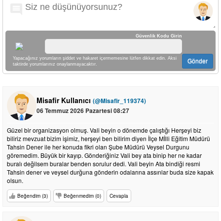
Güvenlik Kodu Girin
Yapacağınız yorumların şiddet ve hakaret içermemesine lütfen dikkat edin. Aksi
Gönder
taktirde yorumlarınız onaylanmayacaktır.
Misafir Kullanıcı
(@Misafir_119374)
06 Temmuz 2026 Pazartesi 08:27
Güzel bir organizasyon olmuş. Vali beyin o dönemde çalıştığı Herşeyi biz
biliriz mevzuat bizim işimiz, herşeyi ben bilirim diyen İlçe Mİlli Eğitim Müdürü
Tahsin Dener ile her konuda fikri olan Şube Müdürü Veysel Durgunu
göremedim. Büyük bir kayıp. Gönderiğiniz Vali bey ata binip her ne kadar
buralı değilsem buralar benden sorulur dedi. Vali beyin Ata bindiği resmi
Tahsin dener ve veysel durğuna gönderin odalarına assınlar buda size kapak
olsun.
Beğendim (3)
Beğenmedim (0)
Cevapla