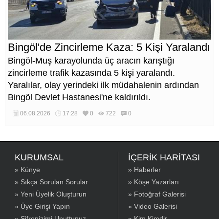
Bingöl'de Zincirleme Kaza: 5 Kişi Yaralandı
Bingöl-Muş karayolunda üç aracın karıştığı
zincirleme trafik kazasında 5 kişi yaralandı.
Yaralılar, olay yerindeki ilk müdahalenin ardından
Bingöl Devlet Hastanesi'ne kaldırıldı.
06.08.2026
17:28
0
722
0
KURUMSAL
İÇERİK HARİTASI
» Künye
» Haberler
» Sıkça Sorulan Sorular
» Köşe Yazarları
» Yeni Üyelik Oluşturun
» Fotoğraf Galerisi
» Üye Girişi Yapın
» Video Galerisi
» Şifrenizimi Unuttunuz
» Kim Kimdir