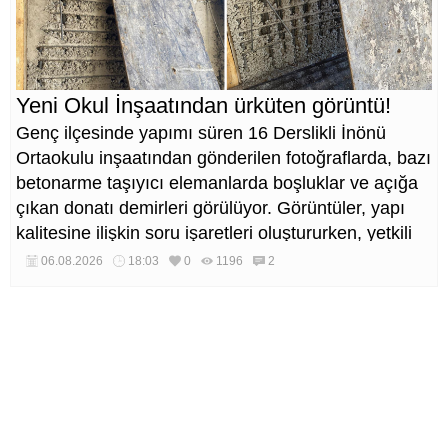
Yeni Okul İnşaatından ürküten görüntü!
Genç ilçesinde yapımı süren 16 Derslikli İnönü
Ortaokulu inşaatından gönderilen fotoğraflarda, bazı
betonarme taşıyıcı elemanlarda boşluklar ve açığa
çıkan donatı demirleri görülüyor. Görüntüler, yapı
kalitesine ilişkin soru işaretleri oluştururken, yetkili
kurumların teknik inceleme yapması çağrısı yapıldı.
06.08.2026
18:03
0
1196
2