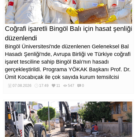
Coğrafi işaretli Bingöl Balı için hasat şenliği
düzenlendi
Bingöl Üniversitesi'nde düzenlenen Geleneksel Bal
Hasadı Şenliği'nde, Avrupa Birliği ve Türkiye coğrafi
işaret tesciline sahip Bingöl Balı'nın hasadı
gerçekleştirildi. Programa YÖKAK Başkanı Prof. Dr.
Ümit Kocabıçak ile çok sayıda kurum temsilcisi
katıldı.
07.08.2026
17:49
11
547
0