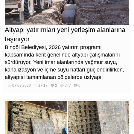
Altyapı yatırımları yeni yerleşim alanlarına
taşınıyor
Bingöl Belediyesi, 2026 yatırım programı
kapsamında kent genelinde altyapı çalışmalarını
sürdürüyor. Yeni imar alanlarında yağmur suyu,
kanalizasyon ve içme suyu hatları güçlendirilirken,
altyapısı tamamlanan bölgelerde üstyapı
düzenlemeleri de eş zamanlı yürütülüyor.
07.08.2026
17:17
2
647
0