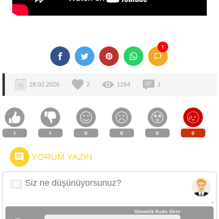
1
28.02.2026
2
1264
1
1
1
0
0
0
0
YORUM YAZIN
Güvenlik Kodu Girin