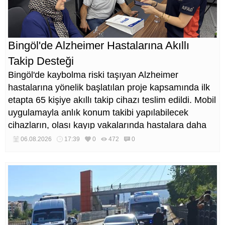
Bingöl'de Alzheimer Hastalarına Akıllı
Takip Desteği
Bingöl'de kaybolma riski taşıyan Alzheimer
hastalarına yönelik başlatılan proje kapsamında ilk
etapta 65 kişiye akıllı takip cihazı teslim edildi. Mobil
uygulamayla anlık konum takibi yapılabilecek
cihazların, olası kayıp vakalarında hastalara daha
kısa sürede ulaşılmasını sağlaması hedefleniyor.
06.08.2026
17:39
0
472
0