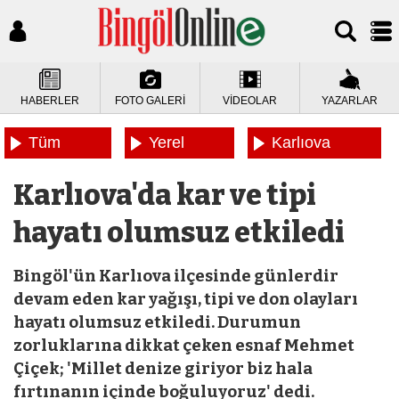
HABERLER
FOTO GALERİ
VİDEOLAR
YAZARLAR
Tüm
Yerel
Karlıova
Haberler
Haberler
Haberleri
Karlıova'da kar ve tipi
hayatı olumsuz etkiledi
Bingöl'ün Karlıova ilçesinde günlerdir
devam eden kar yağışı, tipi ve don olayları
hayatı olumsuz etkiledi. Durumun
zorluklarına dikkat çeken esnaf Mehmet
Çiçek; 'Millet denize giriyor biz hala
fırtınanın içinde boğuluyoruz' dedi.