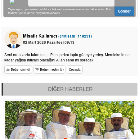
Yapacağınız yorumların şiddet ve hakaret içermemesine lütfen dikkat edin. Aksi
Gönder
taktirde yorumlarınız onaylanmayacaktır.
Misafir Kullanıcı
(@Misafir_118231)
02 Mart 2026 Pazartesi 09:13
Seni orda zorla tutan ne..... Pılını pırtını topla güneye yerleş. Memleketin ne
kadar yağışa ihtiyacı olacağını Allah sana mı soracak.
Beğendim (0)
Beğenmedim (0)
Cevapla
DİĞER HABERLER