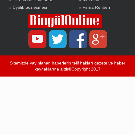
» Üyelik Sözleşmesi
» Firma Rehberi
Sitemizde yayınlanan haberlerin telif hakları gazete ve haber
kaynaklarına aittir©Copyright 2017