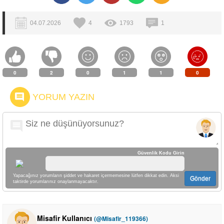
04.07.2026
4
1793
1
0
2
0
1
1
0
YORUM YAZIN
Güvenlik Kodu Girin
Yapacağınız yorumların şiddet ve hakaret içermemesine lütfen dikkat edin. Aksi
Gönder
taktirde yorumlarınız onaylanmayacaktır.
Misafir Kullanıcı
(@Misafir_119366)