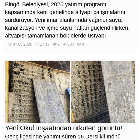
Bingöl Belediyesi, 2026 yatırım programı
kapsamında kent genelinde altyapı çalışmalarını
sürdürüyor. Yeni imar alanlarında yağmur suyu,
kanalizasyon ve içme suyu hatları güçlendirilirken,
altyapısı tamamlanan bölgelerde üstyapı
düzenlemeleri de eş zamanlı yürütülüyor.
07.08.2026
17:17
2
634
0
Yeni Okul İnşaatından ürküten görüntü!
Genç ilçesinde yapımı süren 16 Derslikli İnönü