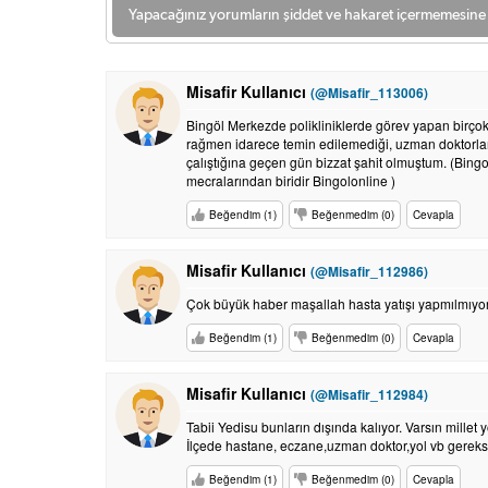
Yapacağınız yorumların şiddet ve hakaret içermemesine l
Misafir Kullanıcı
(@Misafir_113006)
Bingöl Merkezde polikliniklerde görev yapan birçok u
rağmen idarece temin edilemediği, uzman doktorların
çalıştığına geçen gün bizzat şahit olmuştum. (Bing
mecralarından biridir Bingolonline )
Beğendim (1)
Beğenmedim (0)
Cevapla
Misafir Kullanıcı
(@Misafir_112986)
Çok büyük haber maşallah hasta yatışı yapmılmıy
Beğendim (1)
Beğenmedim (0)
Cevapla
Misafir Kullanıcı
(@Misafir_112984)
Tabii Yedisu bunların dışında kalıyor. Varsın millet 
İlçede hastane, eczane,uzman doktor,yol vb gereksiz
Beğendim (1)
Beğenmedim (0)
Cevapla