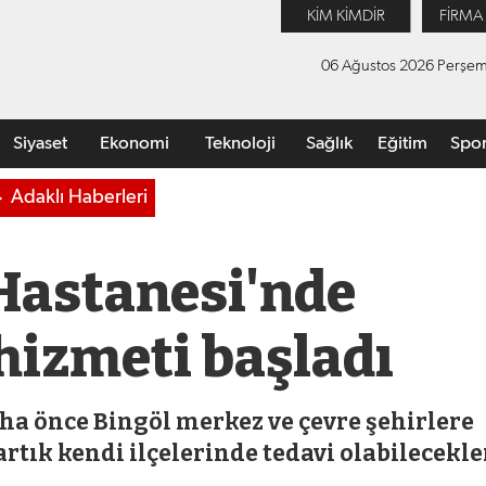
KİM KİMDİR
FİRMA
06 Ağustos 2026 Perşe
Siyaset
Ekonomi
Teknoloji
Sağlık
Eğitim
Spo
Adaklı Haberleri
 Hastanesi'nde
 hizmeti başladı
Daha önce Bingöl merkez ve çevre şehirlere
tık kendi ilçelerinde tedavi olabilecekler