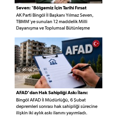
Seven: 'Bölgemiz İçin Tarihi Fırsat
AK Parti Bingöl İl Başkanı Yılmaz Seven,
Pencereleri Açılıyor'
TBMM'ye sunulan 12 maddelik Milli
Dayanışma ve Toplumsal Bütünleşme
Yasası'nın bölge için yeni bir dönemin
kapısını aralayacağını söyledi. Seven,
'Terörün gölgesinde kaybedilen yılların
ardından bölgemizin üretim, yatırım ve
istihdam potansiyelinin yeniden
canlanacağına inanıyoruz' dedi.
05.08.2026
20:20
AFAD'dan Hak Sahipliği Askı İlanı:
Bingöl AFAD İl Müdürlüğü, 6 Şubat
Başvurular Başladı
depremleri sonrası hak sahipliği sürecine
ilişkin iki aylık askı ilanını yayımladı.
Belirlenen şartları taşıyan vatandaşlar, 3
Ekim 2026'ya kadar gerekli belgelerle