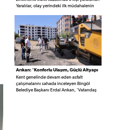
Yaralılar, olay yerindeki ilk müdahalenin
ardından Bingöl Devlet Hastanesi'ne
kaldırıldı.
06.08.2026
17:04
Arıkan: 'Konforlu Ulaşım, Güçlü Altyapı
Kent genelinde devam eden asfalt
İçin Çalışıyoruz'
çalışmalarını sahada inceleyen Bingöl
Belediye Başkanı Erdal Arıkan, 'Vatandaş
yapılan çalışmayı değil, o çalışmanın
hayatına kattığı konforu hatırlar' diyerek,
ulaşım yatırımlarında kalıcı ve güvenli
çözümleri öncelediklerini söyledi. Arıkan,
bu sezon yaklaşık 40 bin ton asfalt serimi
gerçekleştirileceğini belirtti.