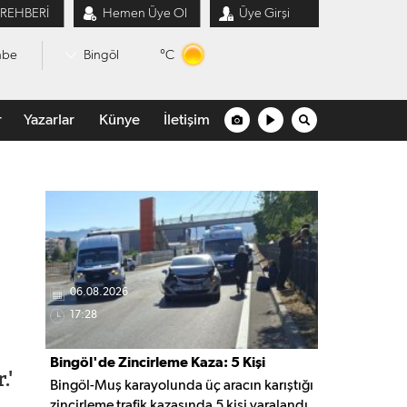
 REHBERİ
Hemen Üye Ol
Üye Girşi
°C
mbe
Bingöl
r
Yazarlar
Künye
İletişim
06.08.2026
17:28
Bingöl'de Zincirleme Kaza: 5 Kişi
.'
Bingöl-Muş karayolunda üç aracın karıştığı
Yaralandı
zincirleme trafik kazasında 5 kişi yaralandı.