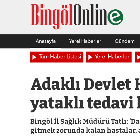
Anasayfa
Yerel Haberler
Gündem
Tüm Haber Listesi
Yerel Haberler
Adaklı Devlet
yataklı tedavi
Bingöl İl Sağlık Müdürü Tatlı: '
gitmek zorunda kalan hastalar, ar