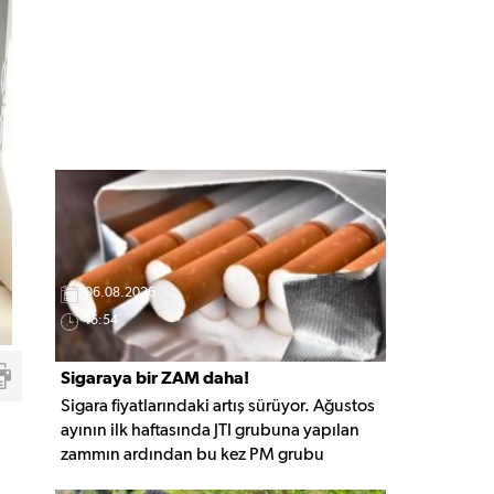
06.08.2026
16:54
Sigaraya bir ZAM daha!
Sigara fiyatlarındaki artış sürüyor. Ağustos
ayının ilk haftasında JTI grubuna yapılan
zammın ardından bu kez PM grubu
sigaralara 10 TL zam geldi. Güncellemeyle