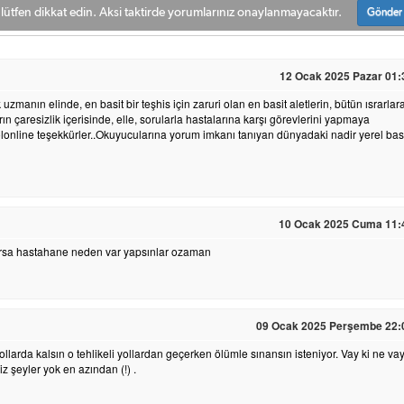
ütfen dikkat edin. Aksi taktirde yorumlarınız onaylanmayacaktır.
Gönder
12 Ocak 2025 Pazar 01:
zmanın elinde, en basit bir teşhis için zaruri olan en basit aletlerin, bütün ısrarlar
 çaresizlik içerisinde, elle, sorularla hastalarına karşı görevlerini yapmaya
olonline teşekkürler..Okuyucularına yorum imkanı tanıyan dünyadaki nadir yerel bas
10 Ocak 2025 Cuma 11:
orsa hastahane neden var yapsınlar ozaman
09 Ocak 2025 Perşembe 22:
yollarda kalsın o tehlikeli yollardan geçerken ölümle sınansın isteniyor. Vay ki ne vay
 şeyler yok en azından (!) .