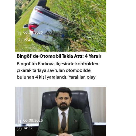
gruptaki en ucuz sigara 120 TL, en pahalı
sigara ise 140 TL'ye yükseldi.
06.08.2026
15:42
Bingöl'de Otomobil Takla Attı: 4 Yaralı
Bingöl'ün Karlıova ilçesinde kontrolden
çıkarak tarlaya savrulan otomobilde
bulunan 4 kişi yaralandı. Yaralılar, olay
yerindeki ilk müdahalenin ardından
hastaneye kaldırıldı.
06.08.2026
14:32