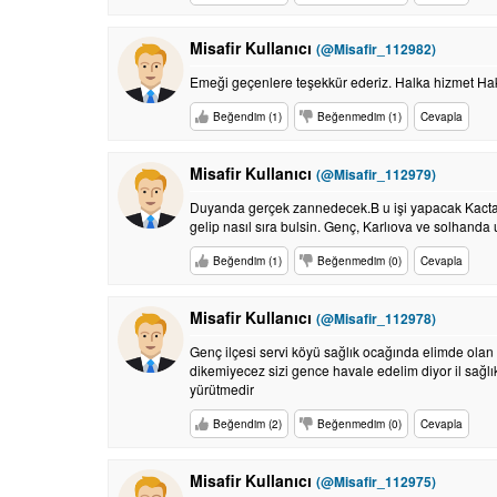
Misafir Kullanıcı
(@Misafir_112982)
Emeği geçenlere teşekkür ederiz. Halka hizmet Hak
Beğendim (1)
Beğenmedim (1)
Cevapla
Misafir Kullanıcı
(@Misafir_112979)
Duyanda gerçek zannedecek.B u işi yapacak Kacta
gelip nasıl sıra bulsin. Genç, Karlıova ve solhand
Beğendim (1)
Beğenmedim (0)
Cevapla
Misafir Kullanıcı
(@Misafir_112978)
Genç ilçesi servi köyü sağlık ocağında elimde olan 
dikemiyecez sizi gence havale edelim diyor il sağl
yürütmedir
Beğendim (2)
Beğenmedim (0)
Cevapla
Misafir Kullanıcı
(@Misafir_112975)