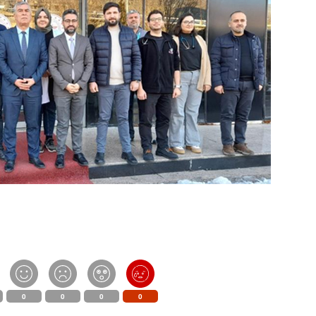
0
0
0
0