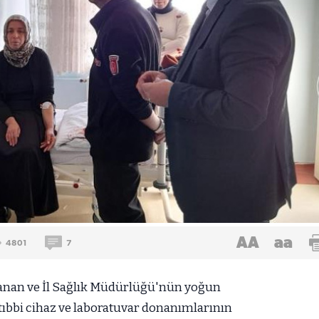
AA
aa
4801
7
nlanan ve İl Sağlık Müdürlüğü'nün yoğun
, tıbbi cihaz ve laboratuvar donanımlarının