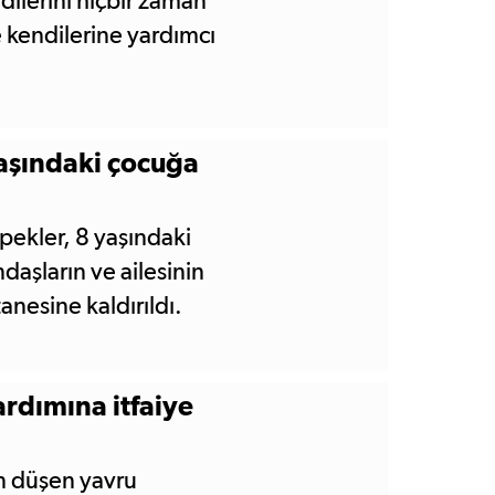
ilerini hiçbir zaman
 kendilerine yardımcı
aşındaki çocuğa
pekler, 8 yaşındaki
daşların ve ailesinin
nesine kaldırıldı.
rdımına itfaiye
n düşen yavru