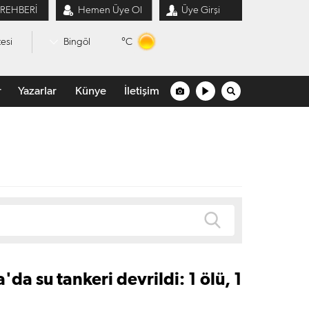
 REHBERİ
Hemen Üye Ol
Üye Girşi
°C
esi
Bingöl
r
Yazarlar
Künye
İletişim
'da su tankeri devrildi: 1 ölü, 1