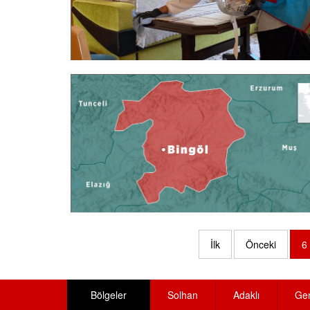
İlk
Önceki
6
Bölgeler
Solhan
Adaklı
Ge