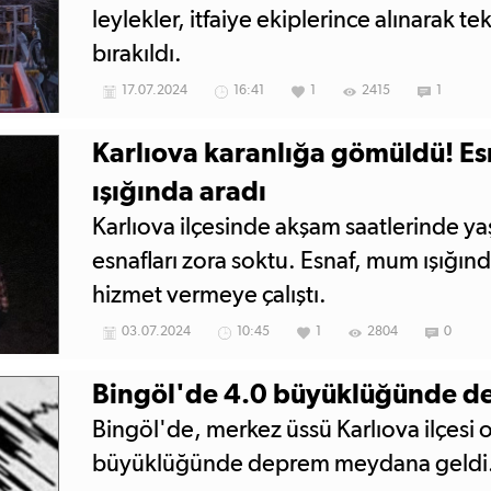
leylekler, itfaiye ekiplerince alınarak te
bırakıldı.
17.07.2024
16:41
1
2415
1
Karlıova karanlığa gömüldü! E
ışığında aradı
Karlıova ilçesinde akşam saatlerinde yaş
esnafları zora soktu. Esnaf, mum ışığın
hizmet vermeye çalıştı.
03.07.2024
10:45
1
2804
0
Bingöl'de 4.0 büyüklüğünde 
Bingöl'de, merkez üssü Karlıova ilçesi 
büyüklüğünde deprem meydana geldi