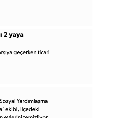
ğı 2 yaya
rşıya geçerken ticari
 Sosyal Yardımlaşma
' ekibi, ilçedeki
n evlerini temizliyor.