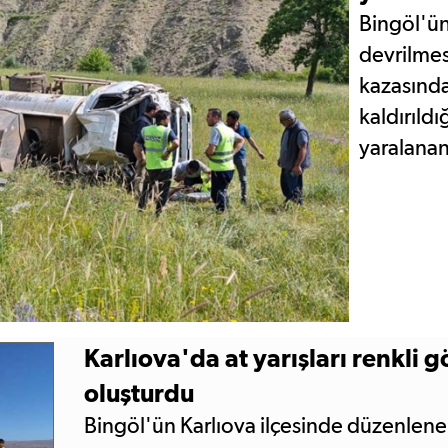
Bingöl'ün
devrilmes
kazasında
kaldırıld
yaralanan
Karlıova'da at yarışları renkli 
oluşturdu
Bingöl'ün Karlıova ilçesinde düzenlenen 