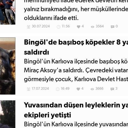
memnuniyeti ifade ederek devletin kend
yalnız bırakmadığını, her müşküllerinde
olduklarını ifade etti.
30.07.2024
11:56
4
3564
0
Bingöl'de başıboş köpekler 8 y
saldırdı
Bingöl'ün Karlıova ilçesinde başıboş kö
Miraç Aksoy'a saldırdı. Çevredeki vatan
görmesiyle çocuk, Karlıova Devlet Hasta
17.07.2024
16:49
4
3666
3
Yuvasından düşen leyleklerin ya
ekipleri yetişti
Bingöl'ün Karlıova ilçesinde yuvasında