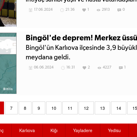
17.06.2024
21:36
1
2913
0
Bingöl'de deprem! Merkez üssü
Bingöl'ün Karlıova ilçesinde 3,9 büy
meydana geldi.
06.06.2024
16:31
2
4227
1
7
8
9
10
11
12
13
14
1
nç
Karlıova
Kiğı
Yayladere
Yedisu