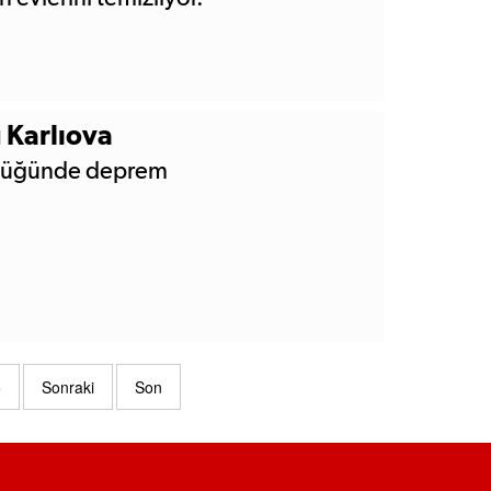
 Karlıova
üklüğünde deprem
5
Sonraki
Son