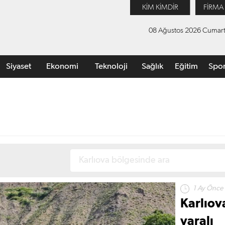
KİM KİMDİR
FİRMA
08 Ağustos 2026 Cumart
Siyaset
Ekonomi
Teknoloji
Sağlık
Eğitim
Spo
1 Ay Önce
Karlıova
yaralı