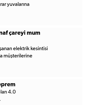
krar yuvalarına
snaf çareyi mum
anan elektrik kesintisi
da müşterilerine
deprem
olan 4.0
.